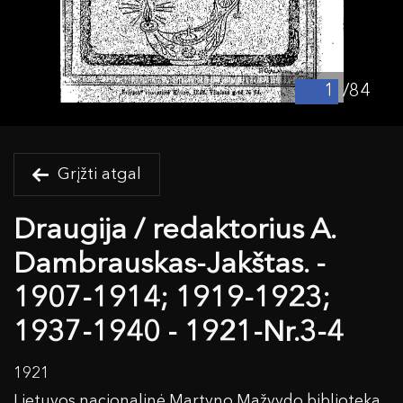
/84
Grįžti atgal
Draugija / redaktorius A.
Dambrauskas-Jakštas. -
1907-1914; 1919-1923;
1937-1940 - 1921-Nr.3-4
1921
Lietuvos nacionalinė Martyno Mažvydo biblioteka