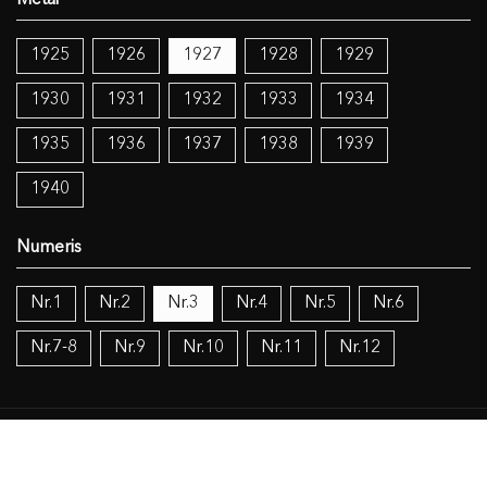
1925
1926
1927
1928
1929
1930
1931
1932
1933
1934
1935
1936
1937
1938
1939
1940
Nr.1
Nr.2
Nr.3
Nr.4
Nr.5
Nr.6
Nr.7-8
Nr.9
Nr.10
Nr.11
Nr.12
Temos:
Katalikų Bažnyčia
Islamas
Judaizmas