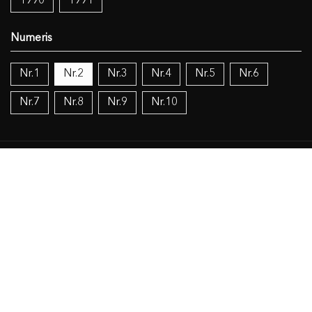
1990
1991
Nr.1
Nr.2
Nr.3
Nr.4
Nr.5
Nr.6
Nr.7
Nr.8
Nr.9
Nr.10
Temos:
Vokietijos lietuviai
Politika
Žinios (mokslas), knygos (dokumentacija), IT
Religija
Objekto duomenys
Susiję šaltiniai