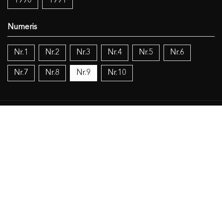
1990
1991
Nr.1
Nr.2
Nr.3
Nr.4
Nr.5
Nr.6
Nr.7
Nr.8
Nr.9
Nr.10
Temos:
Vokietijos lietuviai
Politika
Žinios (mokslas), knygos (dokumentacija), IT
Religija
Objekto duomenys
Susiję šaltiniai