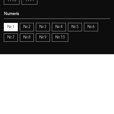
1990
1991
Nr.1
Nr.2
Nr.3
Nr.4
Nr.5
Nr.6
Nr.7
Nr.8
Nr.9
Nr.10
Temos:
Vokietijos lietuviai
Politika
Žinios (mokslas), knygos (dokumentacija), IT
Religija
Objekto duomenys
Susiję šaltiniai