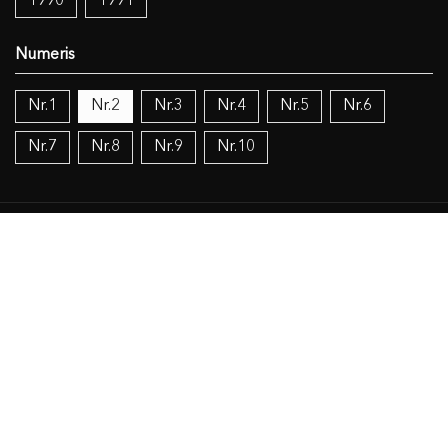
1990
1991
Nr.1
Nr.2
Nr.3
Nr.4
Nr.5
Nr.6
Nr.7
Nr.8
Nr.9
Nr.10
Temos:
Vokietijos lietuviai
Politika
Žinios (mokslas), knygos (dokumentacija), IT
Religija
Objekto duomenys
Susiję šaltiniai