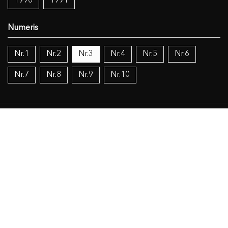
1990
1991
Nr.1
Nr.2
Nr.3
Nr.4
Nr.5
Nr.6
Nr.7
Nr.8
Nr.9
Nr.10
Temos:
Vokietijos lietuviai
Politika
Žinios (mokslas), knygos (dokumentacija), IT
Religija
Objekto duomenys
Susiję šaltiniai