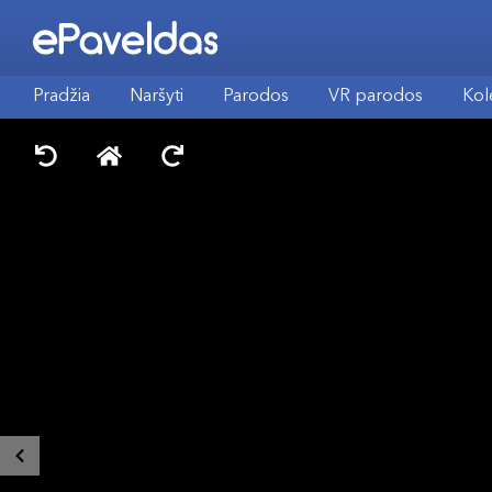
Pradžia
Naršyti
Parodos
VR parodos
Kol