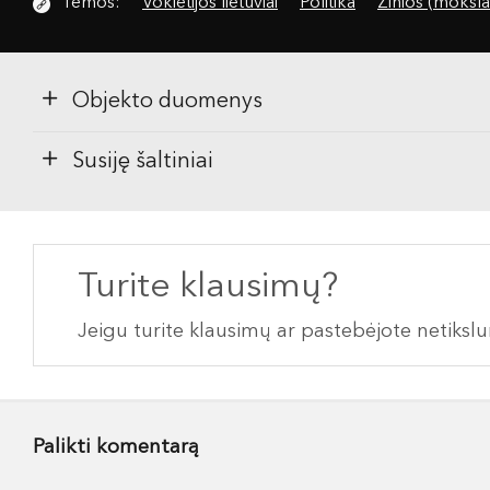
Temos:
Vokietijos lietuviai
Politika
Žinios (moksla
Objekto duomenys
Susiję šaltiniai
Turite klausimų?
Jeigu turite klausimų ar pastebėjote netiks
Palikti komentarą