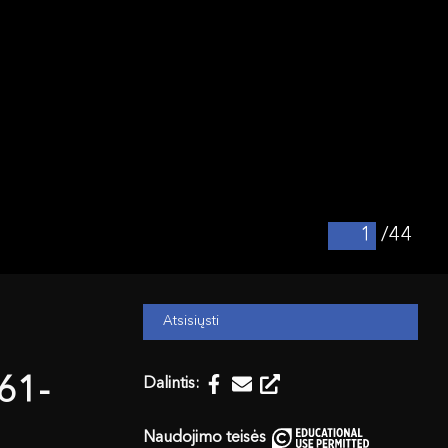
/44
Atsisiųsti
961-
Dalintis:
Naudojimo teisės