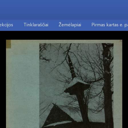
ekcijos
Tinklaraščiai
Žemėlapiai
Pirmas kartas e. 