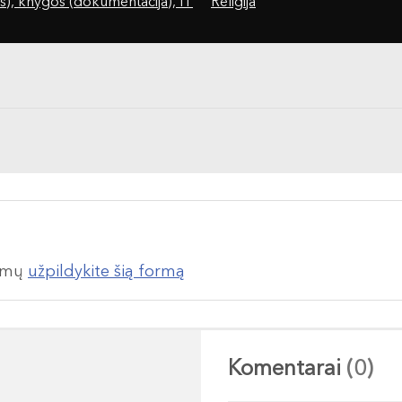
s), knygos (dokumentacija), IT
Religija
lumų
užpildykite šią formą
Komentarai
(0)