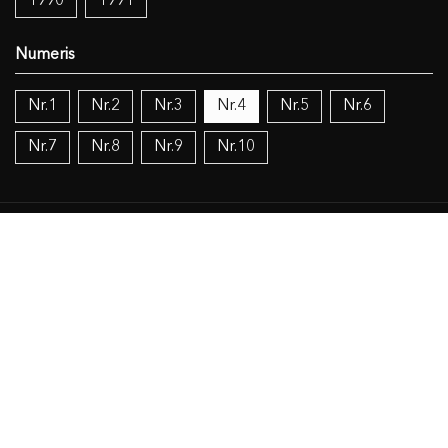
1990
1991
Nr.1
Nr.2
Nr.3
Nr.4
Nr.5
Nr.6
Nr.7
Nr.8
Nr.9
Nr.10
Temos:
Vokietijos lietuviai
Politika
Žinios (mokslas), knygos (dokumentacija), IT
Religija
Objekto duomenys
Susiję šaltiniai