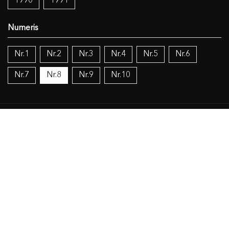
1990
1991
Nr.1
Nr.2
Nr.3
Nr.4
Nr.5
Nr.6
Nr.7
Nr.8
Nr.9
Nr.10
Temos:
Vokietijos lietuviai
Politika
Žinios (mokslas), knygos (dokumentacija), IT
Religija
Objekto duomenys
Susiję šaltiniai