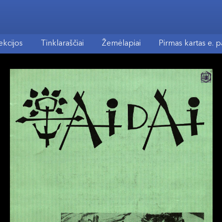
ekcijos
Tinklaraščiai
Žemėlapiai
Pirmas kartas e. 