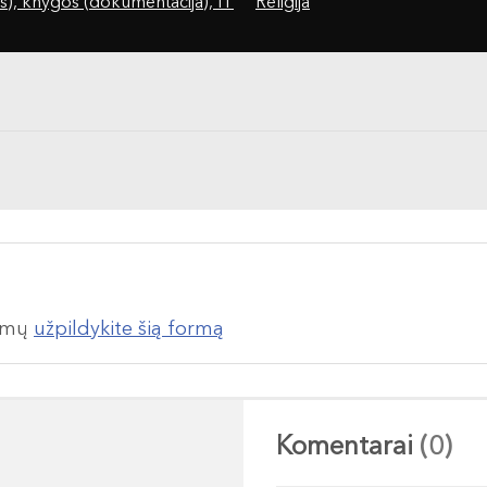
s), knygos (dokumentacija), IT
Religija
lumų
užpildykite šią formą
Komentarai
(0)