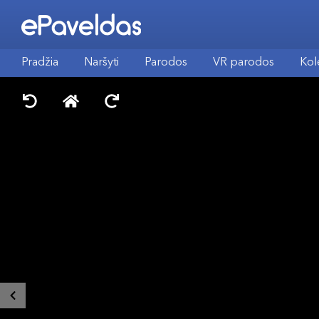
Pradžia
Naršyti
Parodos
VR parodos
Kol