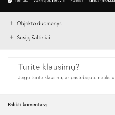
Temos:
Vokietijos lietuviai
Politika
Žinios (moksla
Objekto duomenys
Susiję šaltiniai
Turite klausimų?
Jeigu turite klausimų ar pastebėjote netiks
Palikti komentarą