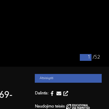
/52
Atsisiųsti
969-
Dalintis:
Naudojimo teisės