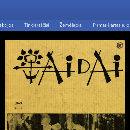
ekcijos
Tinklaraščiai
Žemėlapiai
Pirmas kartas e. 