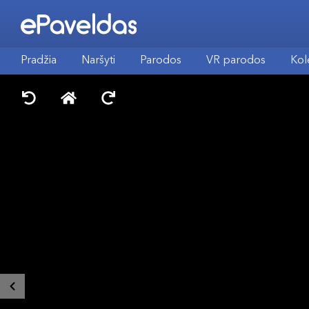
Pradžia
Naršyti
Parodos
VR parodos
Kol