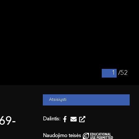
/52
Atsisiųsti
969-
Dalintis:
Naudojimo teisės