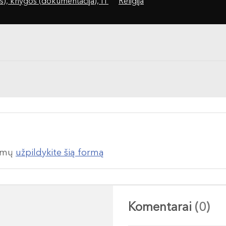
s), knygos (dokumentacija), IT
Religija
lumų
užpildykite šią formą
Komentarai
(0)