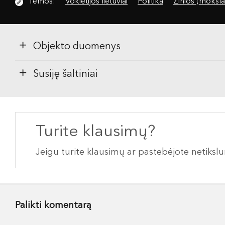
Temos:
Vokietijos lietuviai
Politika
Žinios (moksla
Objekto duomenys
Susiję šaltiniai
Turite klausimų?
Jeigu turite klausimų ar pastebėjote netiks
Palikti komentarą