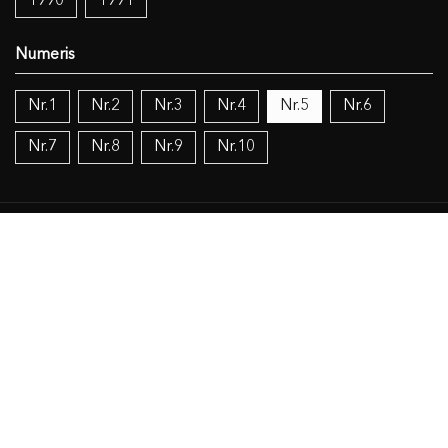
1990
1991
Nr.1
Nr.2
Nr.3
Nr.4
Nr.5
Nr.6
Nr.7
Nr.8
Nr.9
Nr.10
Temos:
Vokietijos lietuviai
Politika
Žinios (mokslas), knygos (dokumentacija), IT
Religija
Objekto duomenys
Susiję šaltiniai