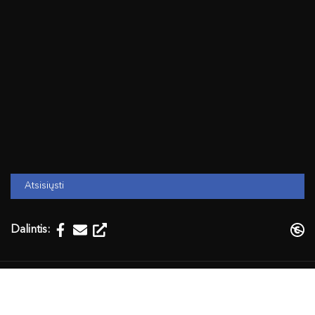
Atsisiųsti
Dalintis:
Temos:
Sociologija