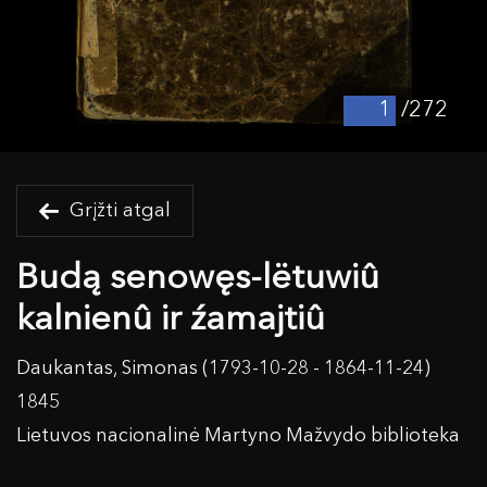
/272
Grįžti atgal
Budą senowęs-lëtuwiû
kalnienû ir źamajtiû
Daukantas, Simonas (1793-10-28 - 1864-11-24)
1845
Lietuvos nacionalinė Martyno Mažvydo biblioteka