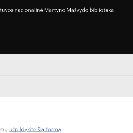
etuvos nacionalinė Martyno Mažvydo biblioteka
lumų
užpildykite šią formą