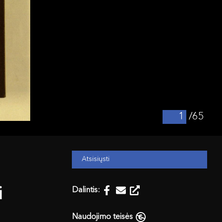
/65
Atsisiųsti
i
Dalintis:
Naudojimo teisės