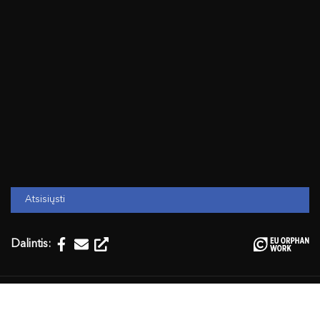
Atsisiųsti
Dalintis:
Temos:
Kalba, kalbotyra, grožinė literatūra