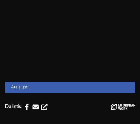
Atsisiųsti
Dalintis:
Temos:
Kalba, kalbotyra, grožinė literatūra