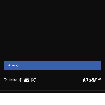
Atsisiųsti
Dalintis:
Temos:
Lietuvių poezija
Lietuvių literatūra