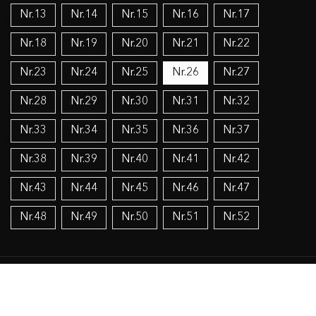
Nr.13
Nr.14
Nr.15
Nr.16
Nr.17
Nr.18
Nr.19
Nr.20
Nr.21
Nr.22
Nr.23
Nr.24
Nr.25
Nr.26
Nr.27
Nr.28
Nr.29
Nr.30
Nr.31
Nr.32
Nr.33
Nr.34
Nr.35
Nr.36
Nr.37
Nr.38
Nr.39
Nr.40
Nr.41
Nr.42
Nr.43
Nr.44
Nr.45
Nr.46
Nr.47
Nr.48
Nr.49
Nr.50
Nr.51
Nr.52
Temos:
Organizacijos, patriotinės
Lietuvos šaulių sąjunga
Viešas administravimas
Politika