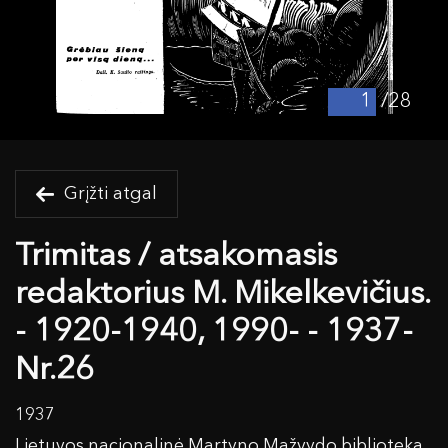
/28
Grįžti atgal
Trimitas / atsakomasis
redaktorius M. Mikelkevičius.
- 1920-1940, 1990- - 1937-
Nr.26
1937
Lietuvos nacionalinė Martyno Mažvydo biblioteka