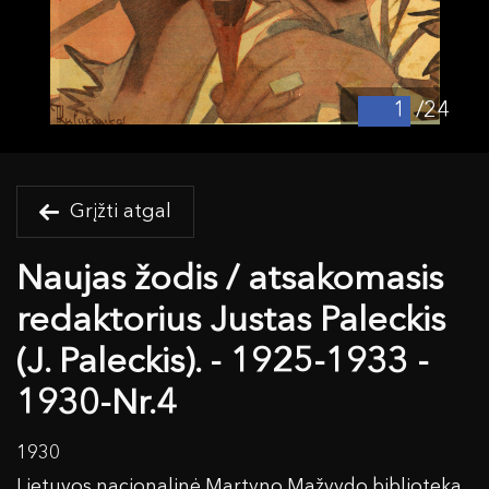
/24
Grįžti atgal
Naujas žodis / atsakomasis
redaktorius Justas Paleckis
(J. Paleckis). - 1925-1933 -
1930-Nr.4
1930
Lietuvos nacionalinė Martyno Mažvydo biblioteka