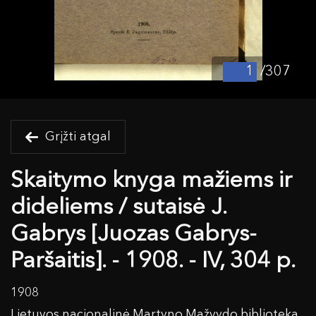
/307
Grįžti atgal
Skaitymo knyga mažiems ir
dideliems / sutaisė J.
Gabrys [Juozas Gabrys-
Paršaitis]. - 1908. - IV, 304 p.
1908
Lietuvos nacionalinė Martyno Mažvydo biblioteka