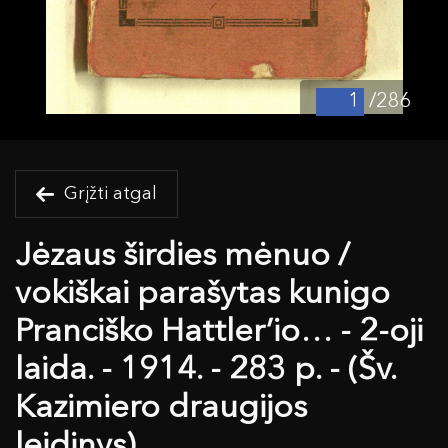
/286
Grįžti atgal
Jėzaus širdies mėnuo /
vokiškai parašytas kunigo
Pranciško Hattler’io… - 2-oji
laida. - 1914. - 283 p. - (Šv.
Kazimiero draugijos
leidinys)