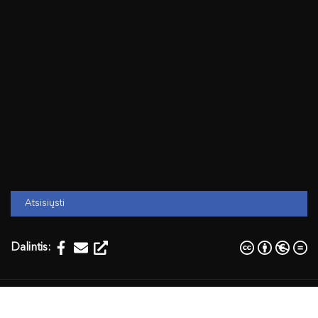
Atsisiųsti
Dalintis:
Temos:
fotografija
Istorija, geografija
istorija