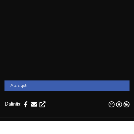
Atsisiųsti
Dalintis:
Temos:
Istorija, geografija
istorija