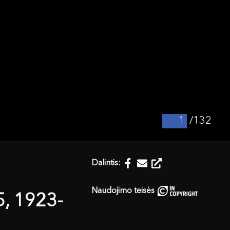
/132
Dalintis:
Naudojimo teisės
5, 1923-