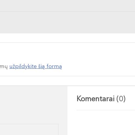
lumų
užpildykite šią formą
Komentarai
(0)