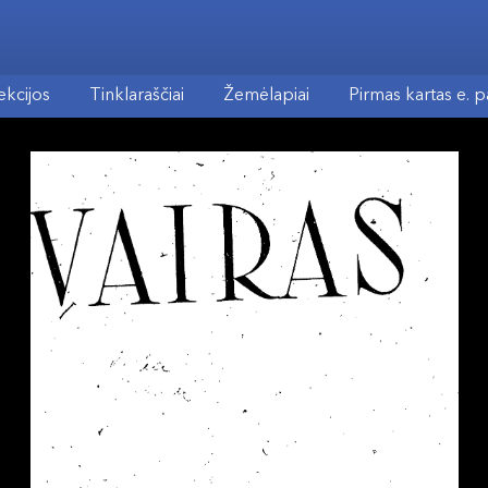
ekcijos
Tinklaraščiai
Žemėlapiai
Pirmas kartas e. 