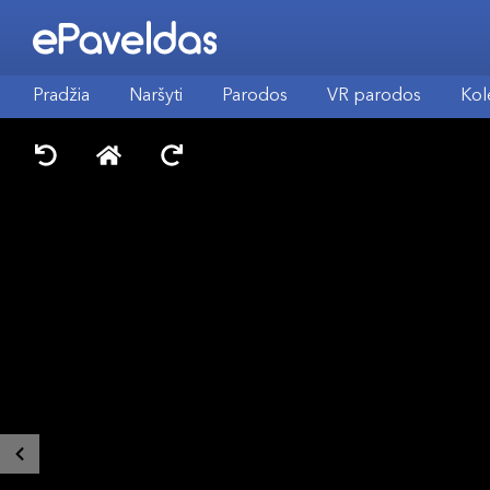
Pradžia
Naršyti
Parodos
VR parodos
Kol