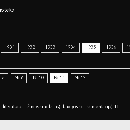
ioteka
1931
1932
1933
1934
1935
1936
1
7-8
Nr.9
Nr.10
Nr.11
Nr.12
 literatūra
Žinios (mokslas), knygos (dokumentacija), IT