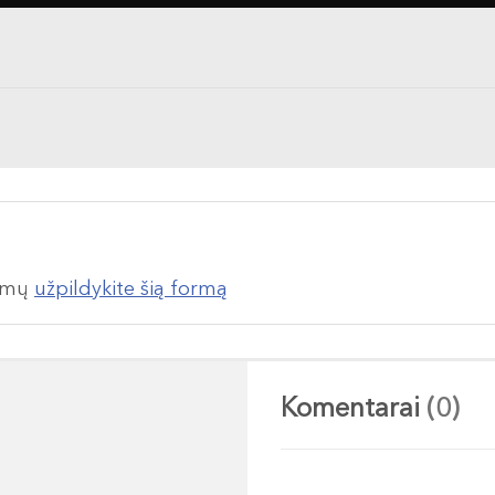
lumų
užpildykite šią formą
Komentarai
(0)