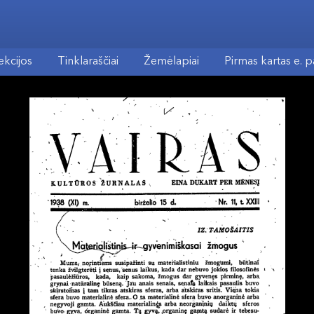
ekcijos
Tinklaraščiai
Žemėlapiai
Pirmas kartas e. 