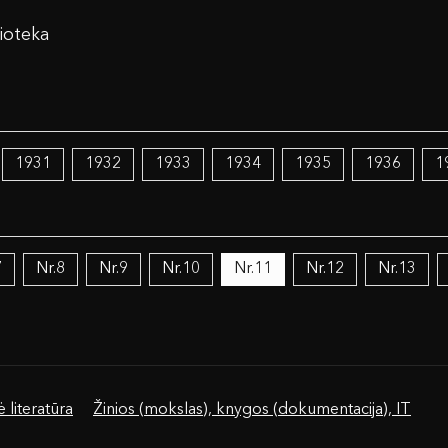
ioteka
1931
1932
1933
1934
1935
1936
1
7
Nr.8
Nr.9
Nr.10
Nr.11
Nr.12
Nr.13
 literatūra
Žinios (mokslas), knygos (dokumentacija), IT