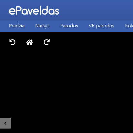
Pradžia
Naršyti
Parodos
VR parodos
Kol