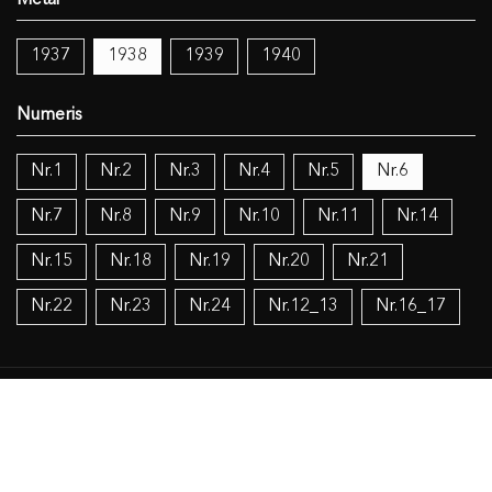
1937
1938
1939
1940
Nr.1
Nr.2
Nr.3
Nr.4
Nr.5
Nr.6
Nr.7
Nr.8
Nr.9
Nr.10
Nr.11
Nr.14
Nr.15
Nr.18
Nr.19
Nr.20
Nr.21
Nr.22
Nr.23
Nr.24
Nr.12_13
Nr.16_17
Temos:
Lietuva (1918-1940)
Politika