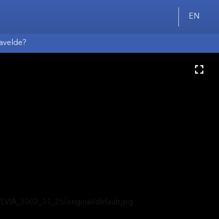
EN
pavelde?
/LVIA_3002_11_25/original/default.jpg