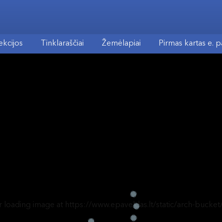
ekcijos
Tinklaraščiai
Žemėlapiai
Pirmas kartas e. 
r loading image at https://www.epaveldas.lt/static/arch-bucket