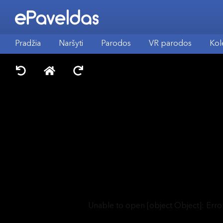
Pradžia
Naršyti
Parodos
VR parodos
Kol
Unable to open [object Object]: Erro