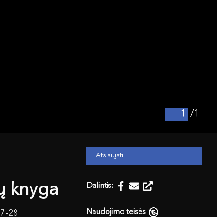
/1
Atsisiųsti
kų knyga
Dalintis:
Naudojimo teisės
07-28