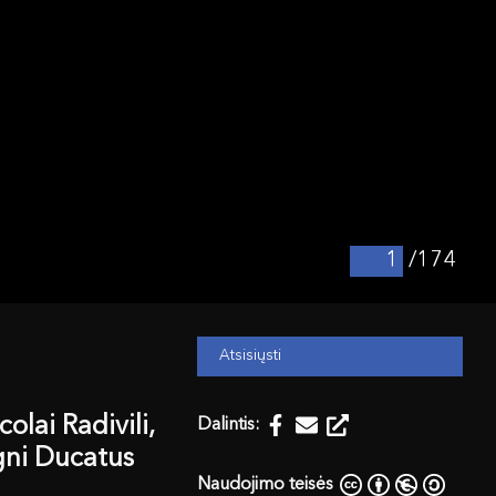
/174
Atsisiųsti
olai Radivili,
Dalintis:
agni Ducatus
Naudojimo teisės