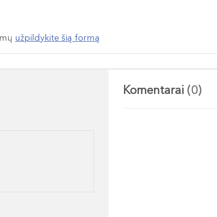
lumų
užpildykite šią formą
Komentarai
(0)