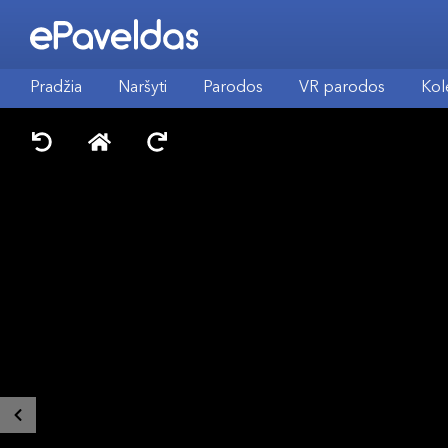
Pradžia
Naršyti
Parodos
VR parodos
Kol