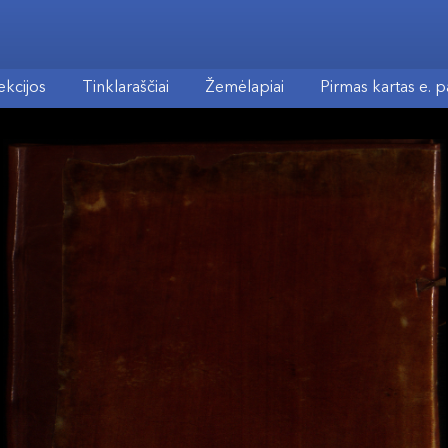
ekcijos
Tinklaraščiai
Žemėlapiai
Pirmas kartas e. 