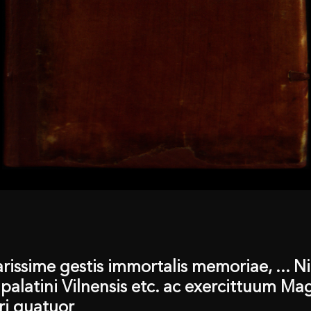
arissime gestis immortalis memoriae, ... Nic
e, palatini Vilnensis etc. ac exercittuum M
bri quatuor