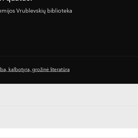
mijos Vrublevskių biblioteka
ba, kalbotyra, grožinė literatūra