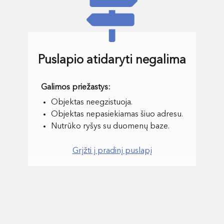
Puslapio atidaryti negalima
Objektas neegzistuoja.
Objektas nepasiekiamas šiuo adresu.
Nutrūko ryšys su duomenų baze.
Grįžti į pradinį puslapį