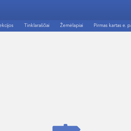
ekcijos
Tinklaraščiai
Žemėlapiai
Pirmas kartas e. 