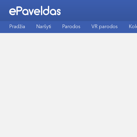
Pradžia
Naršyti
Parodos
VR parodos
Kol