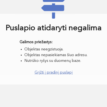
Puslapio atidaryti negalima
Objektas neegzistuoja.
Objektas nepasiekiamas šiuo adresu.
Nutrūko ryšys su duomenų baze.
Grįžti į pradinį puslapį