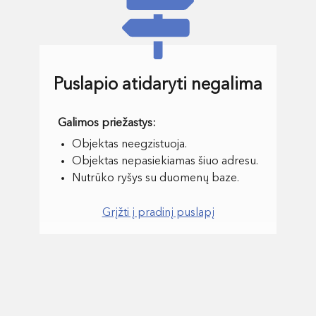
Puslapio atidaryti negalima
Objektas neegzistuoja.
Objektas nepasiekiamas šiuo adresu.
Nutrūko ryšys su duomenų baze.
Grįžti į pradinį puslapį