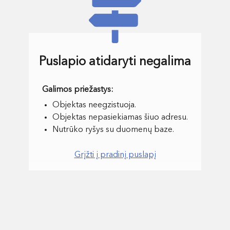
Puslapio atidaryti negalima
Objektas neegzistuoja.
Objektas nepasiekiamas šiuo adresu.
Nutrūko ryšys su duomenų baze.
Grįžti į pradinį puslapį