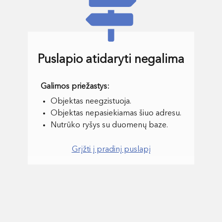
Puslapio atidaryti negalima
Objektas neegzistuoja.
Objektas nepasiekiamas šiuo adresu.
Nutrūko ryšys su duomenų baze.
Grįžti į pradinį puslapį