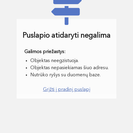
Puslapio atidaryti negalima
Objektas neegzistuoja.
Objektas nepasiekiamas šiuo adresu.
Nutrūko ryšys su duomenų baze.
Grįžti į pradinį puslapį