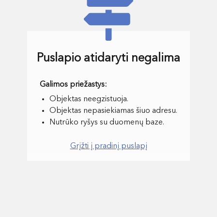
Puslapio atidaryti negalima
Objektas neegzistuoja.
Objektas nepasiekiamas šiuo adresu.
Nutrūko ryšys su duomenų baze.
Grįžti į pradinį puslapį