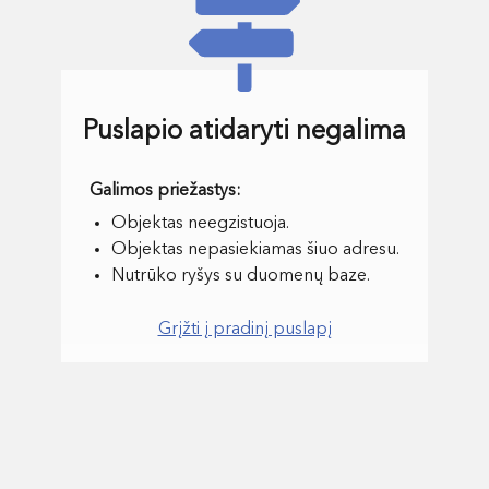
Puslapio atidaryti negalima
Objektas neegzistuoja.
Objektas nepasiekiamas šiuo adresu.
Nutrūko ryšys su duomenų baze.
Grįžti į pradinį puslapį