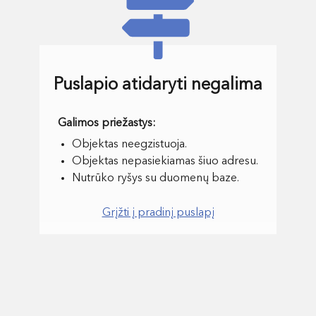
Puslapio atidaryti negalima
Objektas neegzistuoja.
Objektas nepasiekiamas šiuo adresu.
Nutrūko ryšys su duomenų baze.
Grįžti į pradinį puslapį