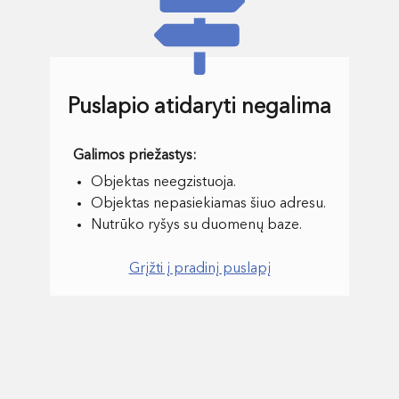
Puslapio atidaryti negalima
Objektas neegzistuoja.
Objektas nepasiekiamas šiuo adresu.
Nutrūko ryšys su duomenų baze.
Grįžti į pradinį puslapį