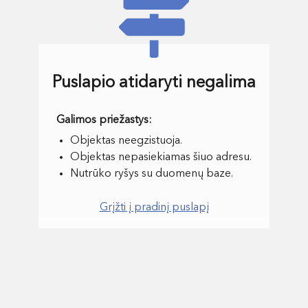
Puslapio atidaryti negalima
Objektas neegzistuoja.
Objektas nepasiekiamas šiuo adresu.
Nutrūko ryšys su duomenų baze.
Grįžti į pradinį puslapį