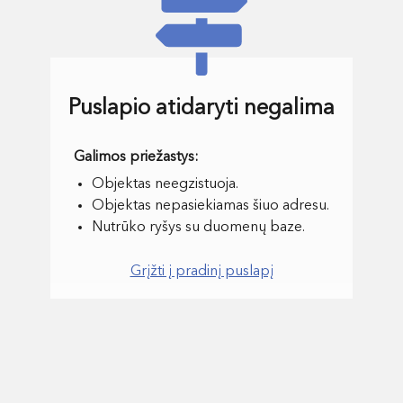
Puslapio atidaryti negalima
Objektas neegzistuoja.
Objektas nepasiekiamas šiuo adresu.
Nutrūko ryšys su duomenų baze.
Grįžti į pradinį puslapį