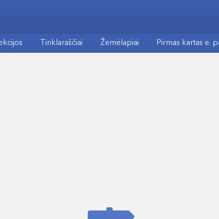
ekcijos
Tinklaraščiai
Žemėlapiai
Pirmas kartas e. 