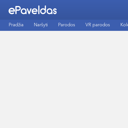
Pradžia
Naršyti
Parodos
VR parodos
Kol