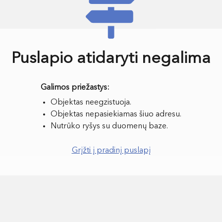
Puslapio atidaryti negalima
Objektas neegzistuoja.
Objektas nepasiekiamas šiuo adresu.
Nutrūko ryšys su duomenų baze.
Grįžti į pradinį puslapį