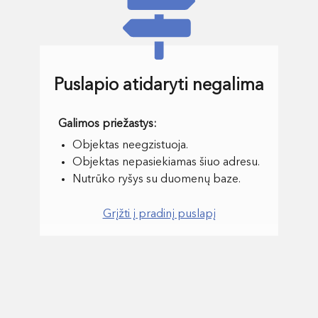
Puslapio atidaryti negalima
Objektas neegzistuoja.
Objektas nepasiekiamas šiuo adresu.
Nutrūko ryšys su duomenų baze.
Grįžti į pradinį puslapį