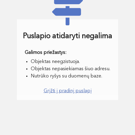
Puslapio atidaryti negalima
Objektas neegzistuoja.
Objektas nepasiekiamas šiuo adresu.
Nutrūko ryšys su duomenų baze.
Grįžti į pradinį puslapį