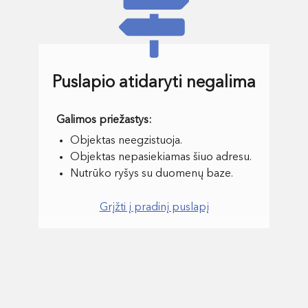
Puslapio atidaryti negalima
Objektas neegzistuoja.
Objektas nepasiekiamas šiuo adresu.
Nutrūko ryšys su duomenų baze.
Grįžti į pradinį puslapį