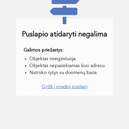
Puslapio atidaryti negalima
Objektas neegzistuoja.
Objektas nepasiekiamas šiuo adresu.
Nutrūko ryšys su duomenų baze.
Grįžti į pradinį puslapį