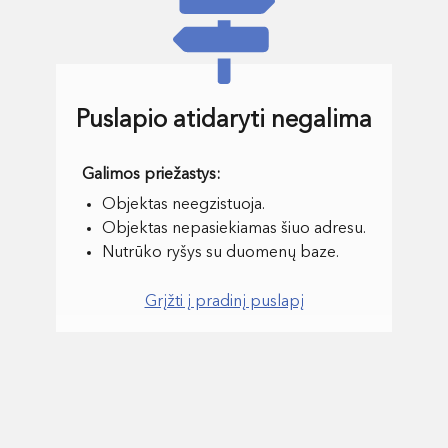
Puslapio atidaryti negalima
Objektas neegzistuoja.
Objektas nepasiekiamas šiuo adresu.
Nutrūko ryšys su duomenų baze.
Grįžti į pradinį puslapį