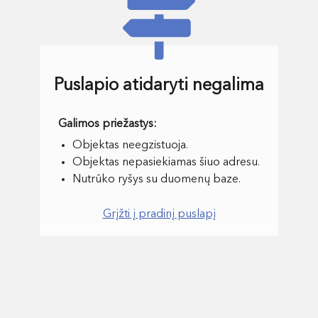
Puslapio atidaryti negalima
Objektas neegzistuoja.
Objektas nepasiekiamas šiuo adresu.
Nutrūko ryšys su duomenų baze.
Grįžti į pradinį puslapį