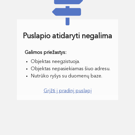
Puslapio atidaryti negalima
Objektas neegzistuoja.
Objektas nepasiekiamas šiuo adresu.
Nutrūko ryšys su duomenų baze.
Grįžti į pradinį puslapį