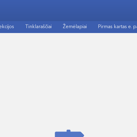
ekcijos
Tinklaraščiai
Žemėlapiai
Pirmas kartas e. 