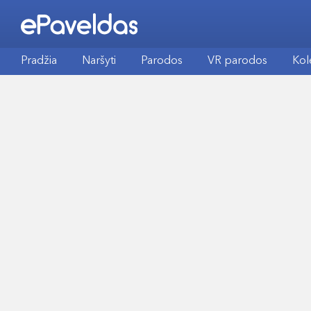
Pradžia
Naršyti
Parodos
VR parodos
Kol